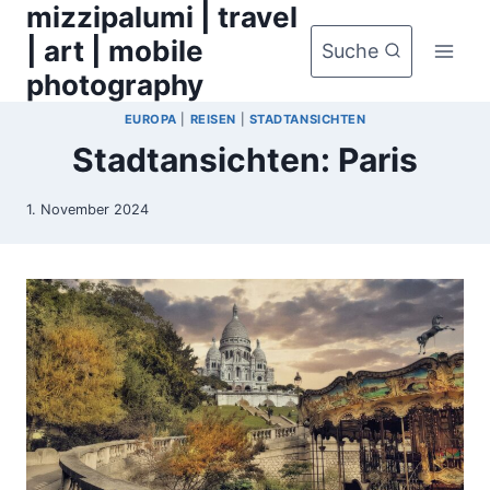
mizzipalumi | travel
Zum
Inhalt
| art | mobile
Suche
springen
photography
EUROPA
|
REISEN
|
STADTANSICHTEN
Stadtansichten: Paris
1. November 2024