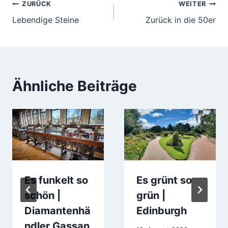
Beitragsnavigation
ZURÜCK
WEITER
Lebendige Steine
Zurück in die 50er
Ähnliche Beiträge
Es funkelt so
Es grünt so
schön |
grün |
Diamantenhä
Edinburgh
ndler Gassan