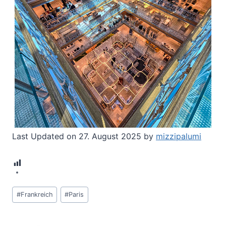
Last Updated on 27. August 2025 by
mizzipalumi
17
Schlagworte:
#
Frankreich
#
Paris