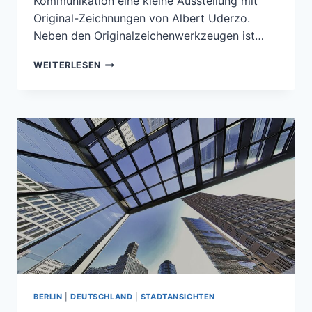
Kommunikation eine kleine Ausstellung mit
Original-Zeichnungen von Albert Uderzo.
Neben den Originalzeichenwerkzeugen ist…
ASTERIX
WEITERLESEN
UND
DAS
ATOMKRAFTWERK
BERLIN
|
DEUTSCHLAND
|
STADTANSICHTEN