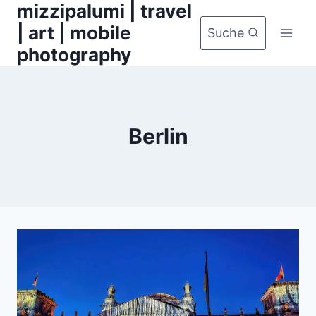
mizzipalumi | travel
Zum
Inhalt
| art | mobile
Suche
springen
photography
Berlin