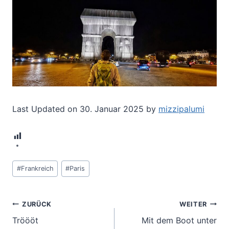
Last Updated on 30. Januar 2025 by
mizzipalumi
5
Schlagworte:
#
Frankreich
#
Paris
Beitragsnavigation
ZURÜCK
WEITER
Tröööt
Mit dem Boot unter