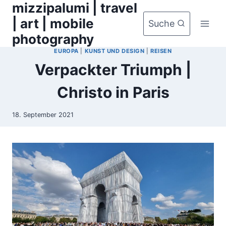
mizzipalumi | travel
Zum
Inhalt
| art | mobile
Suche
springen
photography
EUROPA
|
KUNST UND DESIGN
|
REISEN
Verpackter Triumph |
Christo in Paris
18. September 2021