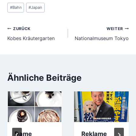
Schlagworte:
#
Bahn
#
Japan
Beitragsnavigation
ZURÜCK
WEITER
Kobes Kräutergarten
Nationalmuseum Tokyo
Ähnliche Beiträge
Dame
Reklame