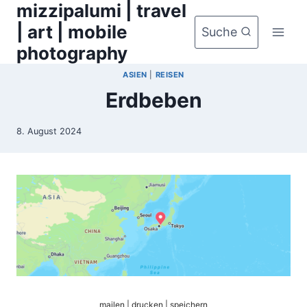
mizzipalumi | travel
Zum
Inhalt
| art | mobile
Suche
springen
photography
ASIEN
|
REISEN
Erdbeben
8. August 2024
mailen | drucken | speichern