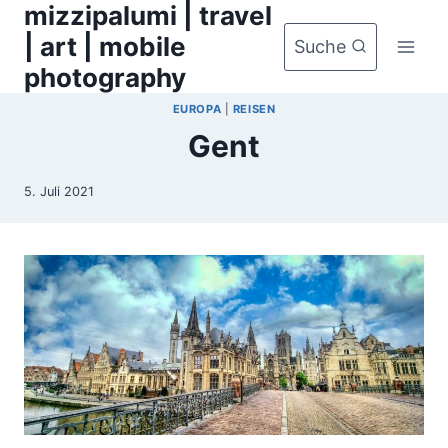
mizzipalumi | travel
Zum
Inhalt
| art | mobile
Suche
springen
photography
EUROPA
|
REISEN
Gent
5. Juli 2021