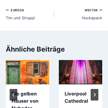
Beitragsnavigation
ZURÜCK
WEITER
Tim und Struppi
Huckepack
Ähnliche Beiträge
Die gelben
Liverpool
Häuser von
Cathedral