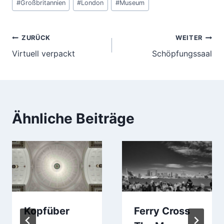
#
Großbritannien
#
London
#
Museum
Beitragsnavigation
ZURÜCK
WEITER
Virtuell verpackt
Schöpfungssaal
Ähnliche Beiträge
Kopfüber
Ferry Cross