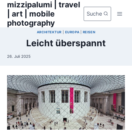
mizzipalumi | travel
Zum
Inhalt
| art | mobile
Suche
springen
photography
ARCHITEKTUR
|
EUROPA
|
REISEN
Leicht überspannt
26. Juli 2025