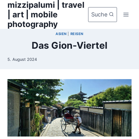
mizzipalumi | travel
Zum
Inhalt
| art | mobile
Suche
springen
photography
ASIEN
|
REISEN
Das Gion-Viertel
5. August 2024