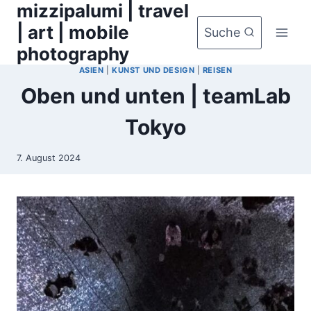
mizzipalumi | travel
Zum
Inhalt
| art | mobile
Suche
springen
photography
ASIEN
|
KUNST UND DESIGN
|
REISEN
Oben und unten | teamLab
Tokyo
7. August 2024