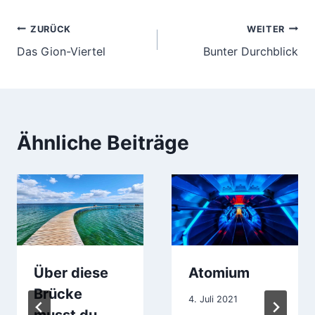
Beitragsnavigation
ZURÜCK
WEITER
Das Gion-Viertel
Bunter Durchblick
Ähnliche Beiträge
Über diese
Atomium
Brücke
4. Juli 2021
musst du