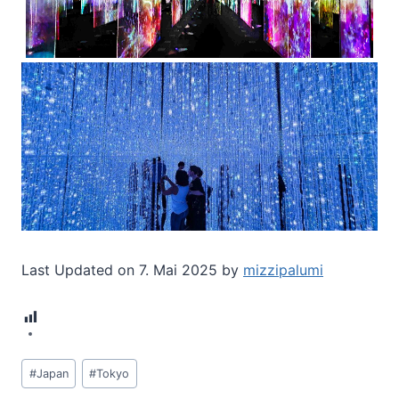
Last Updated on 7. Mai 2025 by
mizzipalumi
11
Schlagworte:
#
Japan
#
Tokyo