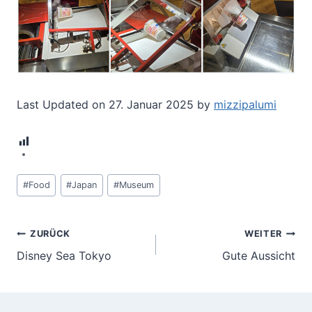
Last Updated on 27. Januar 2025 by
mizzipalumi
13
Schlagworte:
#
Food
#
Japan
#
Museum
Beitragsnavigation
ZURÜCK
WEITER
Disney Sea Tokyo
Gute Aussicht