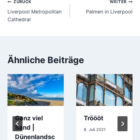
Beitragsnavigation
ZURÜCK
WEITER
Liverpool Metropolitan
Palmen in Liverpool
Cathedral
Ähnliche Beiträge
Ganz viel
Tröööt
Sand |
8. Juli 2021
Dünenlandsc