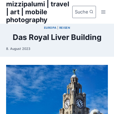
mizzipalumi | travel
Zum
Inhalt
| art | mobile
Suche
springen
photography
EUROPA
|
REISEN
Das Royal Liver Building
8. August 2023