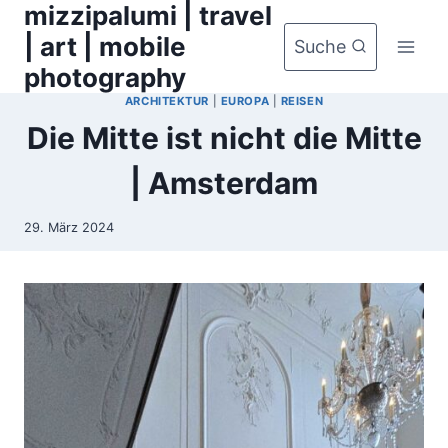
mizzipalumi | travel
Zum
Inhalt
| art | mobile
Suche
springen
photography
ARCHITEKTUR
|
EUROPA
|
REISEN
Die Mitte ist nicht die Mitte
| Amsterdam
29. März 2024