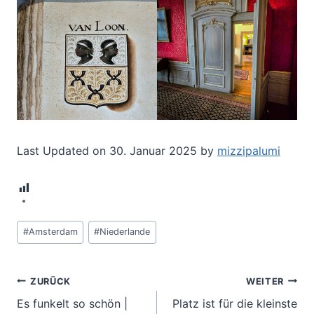
Last Updated on 30. Januar 2025 by
mizzipalumi
4
Schlagworte:
#
Amsterdam
#
Niederlande
Beitragsnavigation
ZURÜCK
WEITER
Es funkelt so schön |
Platz ist für die kleinste