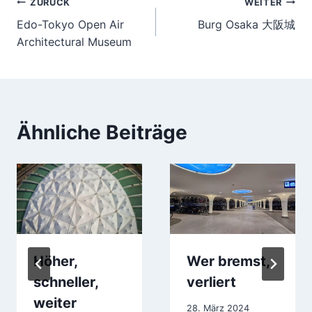
Beitragsnavigation
ZURÜCK
WEITER
Edo-Tokyo Open Air
Burg Osaka 大阪城
Architectural Museum
Ähnliche Beiträge
Höher,
Wer bremst,
schneller,
verliert
weiter
28. März 2024