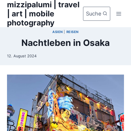
mizzipalumi | travel
Zum
Inhalt
| art | mobile
Suche
springen
photography
ASIEN
|
REISEN
Nachtleben in Osaka
12. August 2024