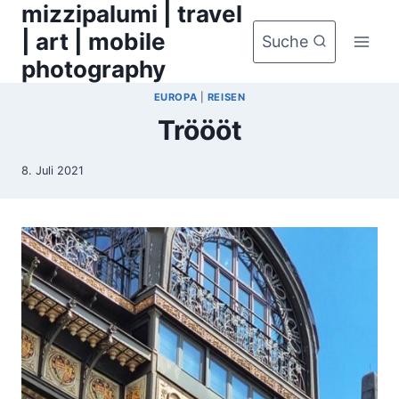
mizzipalumi | travel
Zum
Inhalt
| art | mobile
Suche
springen
photography
EUROPA
|
REISEN
Tröööt
8. Juli 2021