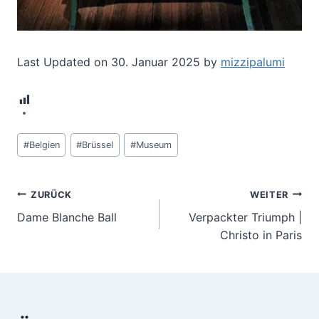
Last Updated on 30. Januar 2025 by
mizzipalumi
4
Schlagworte:
#
Belgien
#
Brüssel
#
Museum
Beitragsnavigation
ZURÜCK
WEITER
Dame Blanche Ball
Verpackter Triumph |
Christo in Paris