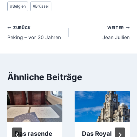
Schlagworte:
#
Belgien
#
Brüssel
Beitragsnavigation
ZURÜCK
WEITER
Peking – vor 30 Jahren
Jean Jullien
Ähnliche Beiträge
Das rasende
Das Royal