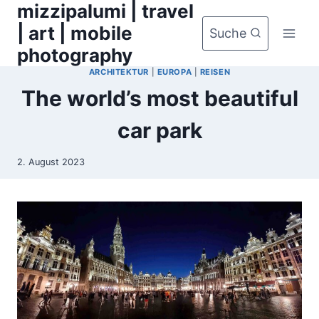
mizzipalumi | travel
Zum
Inhalt
| art | mobile
Suche
springen
photography
ARCHITEKTUR
|
EUROPA
|
REISEN
The world’s most beautiful
car park
2. August 2023