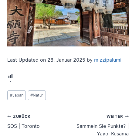
Last Updated on 28. Januar 2025 by
mizzipalumi
10
Schlagworte:
#
Japan
#
Natur
Beitragsnavigation
ZURÜCK
WEITER
SOS | Toronto
Sammeln Sie Punkte? |
Yayoi Kusama