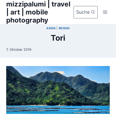
mizzipalumi | travel
Zum
Inhalt
| art | mobile
Suche
springen
photography
ASIEN
|
REISEN
Tori
7. Oktober 2019