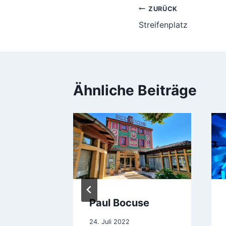
Beitragsnavi
ZURÜCK
Streifenplatz
Ähnliche Beiträge
lder
Paul Bocuse
nten
24. Juli 2022