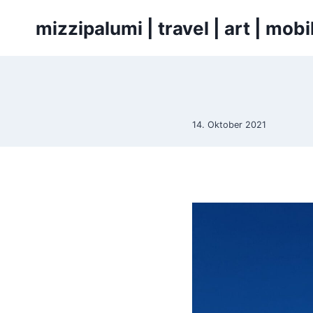
Zum
mizzipalumi | travel | art | mo
Inhalt
springen
14. Oktober 2021