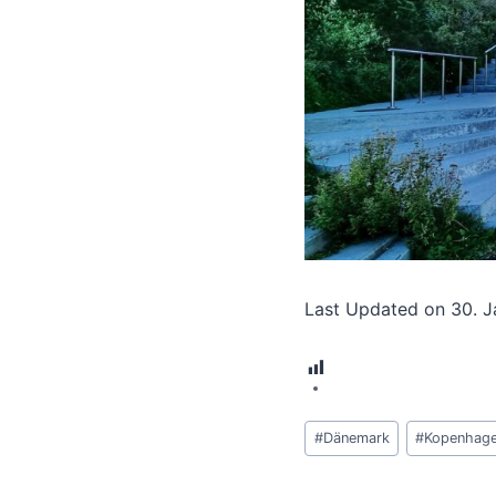
Last Updated on 30. 
9
Schlagworte:
#
Dänemark
#
Kopenhag