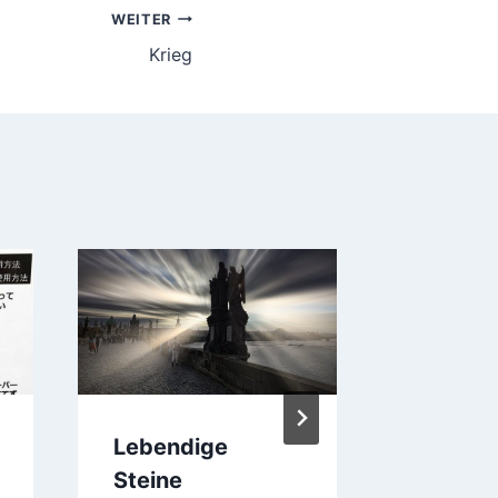
WEITER
Krieg
Lebendige
Flughaf
Steine
Wasser