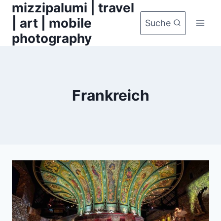
mizzipalumi | travel
Zum
Inhalt
| art | mobile
Suche
springen
photography
Frankreich