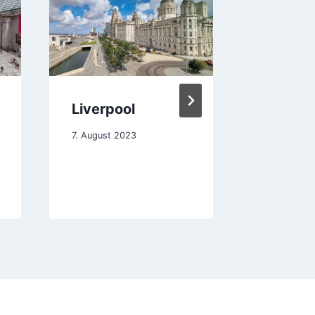
Liverpool
Wo der
weit bl
7. August 2023
kann
24. August