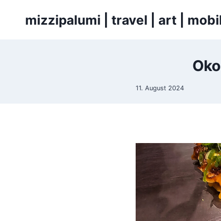
Zum
mizzipalumi | travel | art | mo
Inhalt
springen
Oko
11. August 2024