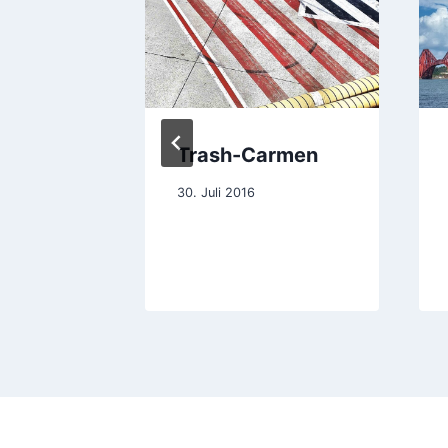
e
Trash-Carmen
30. Juli 2016
24