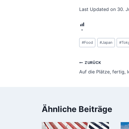
Last Updated on 30. 
7
Schlagworte:
#
Food
#
Japan
#
Tok
Beitragsnavi
ZURÜCK
Auf die Plätze, fertig, 
Ähnliche Beiträge