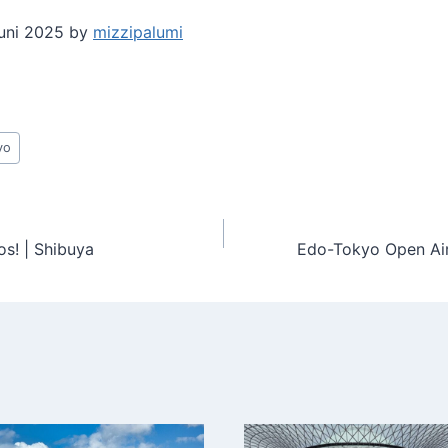
Juni 2025 by
mizzipalumi
yo
gation
los! | Shibuya
Edo-Tokyo Open Air